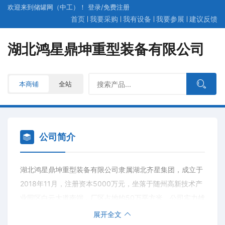
欢迎来到储罐网（中工）！
登录
/
免费
注册
首页
我要采购
我有设备
我要参展
建议反馈
湖北鸿星鼎坤重型装备有限公司
本商铺
全站
公司简介
湖北鸿星鼎坤重型装备有限公司隶属湖北齐星集团，成立于
2018年11月，注册资本5000万元，坐落于随州高新技术产
业园区白云大道南端，厂区占地约50万平方米。公司实力雄
厚、资质完备，已取得ASME、CE、CCS、RS、LR等国际
展开全文