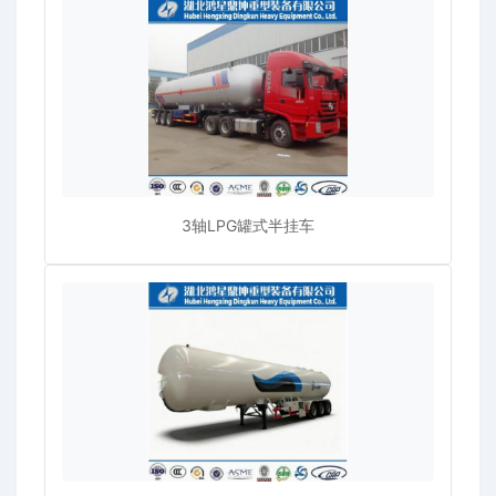
3轴LPG罐式半挂车