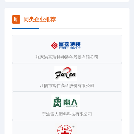
权威认证，及ISO 9001、ISO 3834、GB/T 50430、中国
航天认证等多项质量管理体系认证，具备年产3000台化工
装备、50000吨钢结构产品的设计与制造能力。
同类企业推荐
作为深耕装备制造领域的专业企业，公司专注于化工储罐、
压力容器、罐式集装箱、LPG加气车及撬装站等化工能源装
备，以及轻型钢结构、钢桁架桥、钢箱梁等钢结构工程产品
的研发设计与制造。依托完善研发体系、先进智能生产设备
张家港富瑞特种装备股份有限公司
以及严苛全流程质量管控，公司已取得压力容器A2/C2级、
钢结构专业承包等核心资质，可按客户需求提供从方案规
划、技术设计到生产制造、安装运维的
一体化解决方案。
江阴市富仁高科股份有限公司
凭借安全可靠的品质与高效专业的服务，公司产品广泛应用
于石油化工、新能源储运、市政桥梁建设等领域，产品远销
中亚、南亚、中东、欧洲、南美、非洲等20多个国家和地
宁波雷人塑料科技有限公司
区，获得全球用户的信赖和赞誉，并与世界多地大型化工及
贸易企业建立长期稳定的战略合作关系。